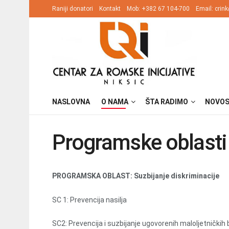
Raniji donatori
Kontakt
Mob: +382 67 104-700
Email: cri
NASLOVNA
O NAMA
ŠTA RADIMO
NOVOS
Programske oblasti
PROGRAMSKA OBLAST: Suzbijanje diskriminacije
SC 1: Prevencija nasilja
SC2: Prevencija i suzbijanje ugovorenih maloljetničkih 