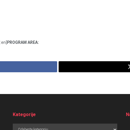
[:en]
PROGRAM AREA:
Kategorije
Na
Kategorije