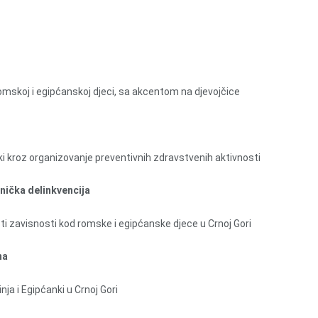
omskoj i egipćanskoj djeci, sa akcentom na djevojčice
ki kroz organizovanje preventivnih zdravstvenih aktivnosti
ička delinkvencija
sti zavisnosti kod romske i egipćanske djece u Crnoj Gori
na
a i Egipćanki u Crnoj Gori