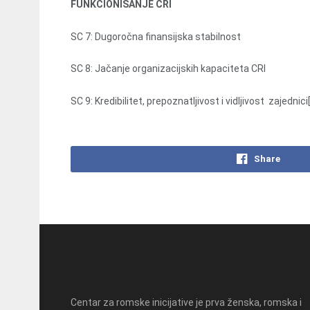
FUNKCIONISANJE CRI
SC 7: Dugoročna finansijska stabilnost
SC 8: Jačanje organizacijskih kapaciteta CRI
SC 9: Kredibilitet, prepoznatljivost i vidljivost zajednici
Share
Centar za romske inicijative je prva ženska, romska i