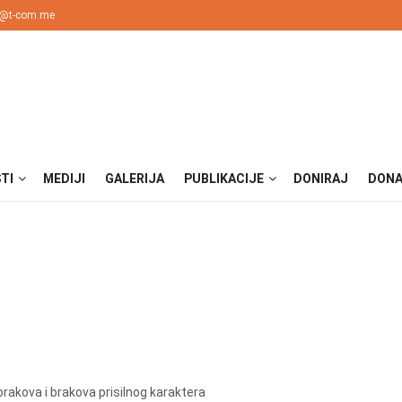
nk@t-com.me
TI
MEDIJI
GALERIJA
PUBLIKACIJE
DONIRAJ
DONA
brakova i brakova prisilnog karaktera