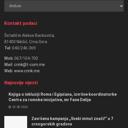
Kategorije
Kontakt podaci
Šetalište Alekse Backovića,
81400 Nikšić, Crna Gora
Tel
: 040/246-369
Mob
: 067/104-700
Mail
:
crink@t-com.me
Web
:
www.crink.me
Najnovije vijesti
Knjiga o inkluziji Roma i Egipćana, izvršne koordinatorke
Centra za romske inicijative, mr Fane Delije
05.08.2026
Završena kampanja „Svaki minut znači!“ u 7
crnogorskih gradova