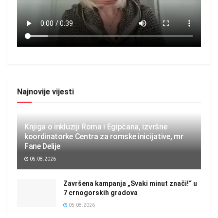
Najnovije vijesti
Knjiga o inkluziji Roma i Egipćana, izvršne
koordinatorke Centra za romske inicijative, mr
Fane Delije
05.08.2026
Završena kampanja „Svaki minut znači!“ u
7 crnogorskih gradova
05.08.2026