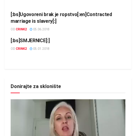
[:bs]Ugovoreni brak je ropstvo[:en]Contracted
BROŠURE
marriage is slavery[:]
OD
CRINK2
05.06.2018
[:bs]SMJERNICE[:]
BROŠURE
OD
CRINK2
05.01.2018
Donirajte za sklonište