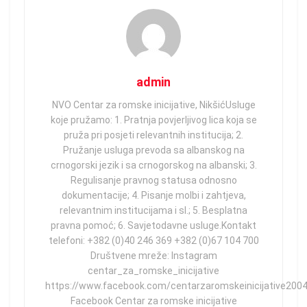
admin
NVO Centar za romske inicijative, NikšićUsluge
koje pružamo: 1. Pratnja povjerljivog lica koja se
pruža pri posjeti relevantnih institucija; 2.
Pružanje usluga prevoda sa albanskog na
crnogorski jezik i sa crnogorskog na albanski; 3.
Regulisanje pravnog statusa odnosno
dokumentacije; 4. Pisanje molbi i zahtjeva,
relevantnim institucijama i sl.; 5. Besplatna
pravna pomoć; 6. Savjetodavne usluge.Kontakt
telefoni: +382 (0)40 246 369 +382 (0)67 104 700
Društvene mreže: Instagram
centar_za_romske_inicijative
https://www.facebook.com/centarzaromskeinicijative2004
Facebook Centar za romske inicijative