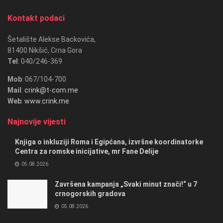
Kontakt podaci
Šetalište Alekse Backovića,
81400 Nikšić, Crna Gora
Tel
: 040/246-369
Mob
: 067/104-700
Mail
:
crink@t-com.me
Web
:
www.crink.me
Najnovije vijesti
Knjiga o inkluziji Roma i Egipćana, izvršne koordinatorke
Centra za romske inicijative, mr Fane Delije
05.08.2026
Završena kampanja „Svaki minut znači!“ u 7
crnogorskih gradova
05.08.2026