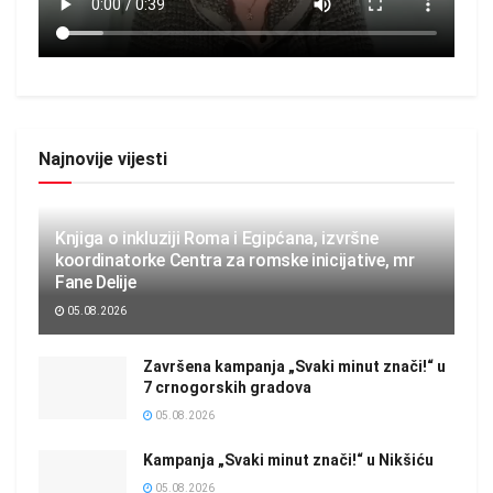
Najnovije vijesti
Knjiga o inkluziji Roma i Egipćana, izvršne
koordinatorke Centra za romske inicijative, mr
Fane Delije
05.08.2026
Završena kampanja „Svaki minut znači!“ u
7 crnogorskih gradova
05.08.2026
Kampanja „Svaki minut znači!“ u Nikšiću
05.08.2026