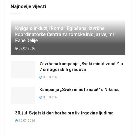
Najnovije vijesti
Knjiga o inkluziji Roma i Egipćana, izvršne
koordinatorke Centra za romske inicijative, mr
Fane Delije
05.08.2026
Završena kampanja „Svaki minut znači!“ u
7 crnogorskih gradova
05.08.2026
Kampanja „Svaki minut znači!“ u Nikšiću
05.08.2026
30. jul-Svjetski dan borbe protiv trgovine ljudima
30.07.2026