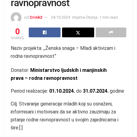
ravnopravnost
od
Crink2
04.10.2024
Vrijeme čitanja: 1 min read
0
SHARES
Naziv projekta: ,,Ženska snaga – Mladi aktivizam i
rodna ravnopravnost”
Donator:
Ministarstvo ljudskih i manjinskih
prava – rodna ravnopravnost
Period realizacije:
01.10.2024.
do
31.07.2024.
godine
Cilj: Stvaranje generacije mladih koji su osnaženi,
informisani i motivisani da se aktivno zauzimaju za
pitanje rodne ravnopravnost u svojim zajednicama i
šire.[:]